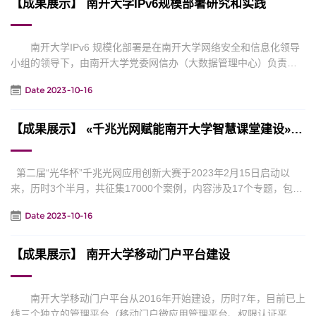
【成果展示】 南开大学IPv6规模部署研究和实践
等奖两名、三等奖三名、优秀奖若干...
南开大学IPv6 规模化部署是在南开大学网络安全和信息化领导
小组的领导下，由南开大学党委网信办（大数据管理中心）负责具
体实施工作，为此我办组成了一支经验丰富、技术精湛的团队来负
Date 2023-10-16
责方案落地部署。 我们围绕网络基础设施和应用业务系统现
状，以夯实基础、分步升级、强化安全为原则，对“一校三区”IPv6规
模部署进行统一统筹和规划。南开大学校园网IPv6技术升级时优先
【成果展示】 «千兆光网赋能南开大学智慧课堂建设»方案
考虑IPv4/IPv6共存过渡，通过统一规划IPv6...
第二届“光华杯”千兆光网应用创新大赛于2023年2月15日启动以
来，历时3个半月，共征集17000个案例，内容涉及17个专题，包括
16个行业专题和1个通用专题。除了数字政府、智慧园区、乡村振兴
Date 2023-10-16
等国家战略关注领域之外，智慧教育、创新方案、智慧城市、智慧
交通、信息消费、数字生活、智能制造等行业或领域的应用案例参
赛数量也很多。其中南开大学同中国联合网络通信有限公司天津分
【成果展示】 南开大学移动门户平台建设
公司，华为技术有限公司及联通数字有限公司共同制...
南开大学移动门户平台从2016年开始建设，历时7年，目前已上
线三个独立的管理平台（移动门户微应用管理平台、权限认证平