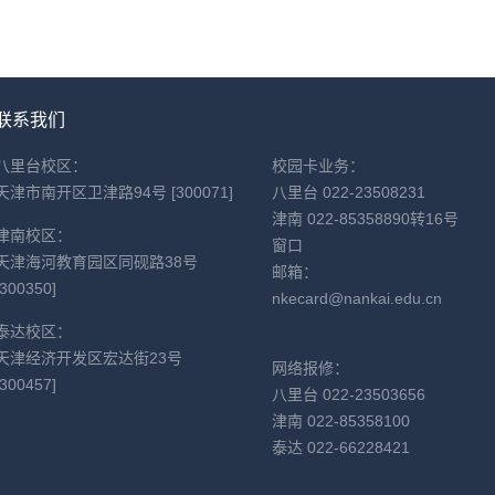
联系我们
八里台校区：
校园卡业务：
天津市南开区卫津路94号 [300071]
八里台 022-23508231
津南 022-85358890转16号
津南校区：
窗口
天津海河教育园区同砚路38号
邮箱：
[300350]
nkecard@nankai.edu.cn
泰达校区：
天津经济开发区宏达街23号
网络报修：
[300457]
八里台 022-23503656
津南 022-85358100
泰达 022-66228421