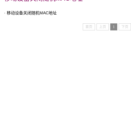
· 移动设备关闭随机MAC地址
首页
上页
1
下页