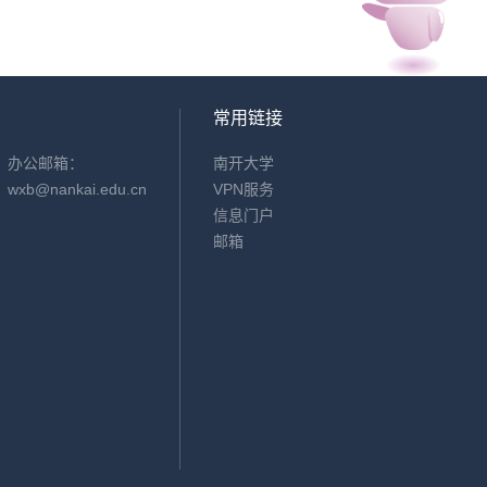
常用链接
办公邮箱：
南开大学
wxb@nankai.edu.cn
VPN服务
信息门户
邮箱