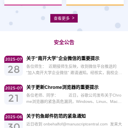
>
查看更多
安全公告
关于“南开大学”企业微信的重要提示
2025-07
28
各位师生： 近期接师生反映，收到微信平台推送的
“加入南开大学企业微信” 邀请通知。经核实，我校企业
微信“南开大学”已于2020年正式停用，所有校内协同服
务均已迁移至飞书平台，且此后未再注册或启用任何企
关于更新Chrome浏览器的重要提示
2025-07
业微信账号。当前微信端相关邀请系第三方平台自动推
21
各位老师、同学： 近日，谷歌公司发布关于Chro
广行为，非学校官方发起，与我校无任何关联，请各位
me浏览器的紧急高危漏洞，Windows、Linux、Mac系
师生请勿点击此类链接或进行相关操作，避免个人信息
统的Chrome浏览器均受到影响。为此，特提醒广大师
泄露。 特此提醒，敬请周知。
生用户尽快将Chrome浏览器升级至最新安全版本。
关于钓鱼邮件防范的紧急通知
2025-06
Windows版：升级至v138.0.7204.96/.97或更高版本
30
近日收到 onbehalfof@manuscriptcentral.com 发来大
（最新稳定版为v138.0.7204.158）。 Linux版：