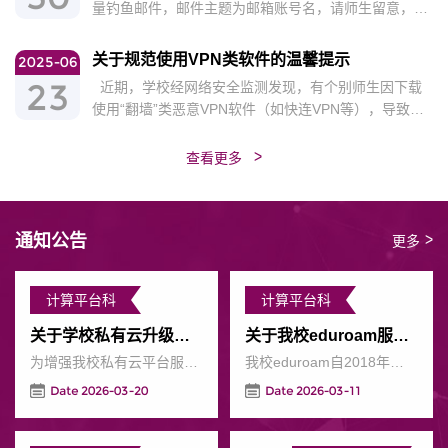
量钓鱼邮件，邮件主题为邮箱账号名，请师生留意，切
升级至v138.0.7204.96或更高版本。 Mac版：升级
勿点击。如有点击邮件链接并输入账号密码的，请及时
至v138.0.7204.92/.93或更高版本。 同时提高
修改邮箱密码，并绑定手机号开启二次登录验证。如果
关于规范使用VPN类软件的温馨提示
2025-06
警...
邮箱原密码与统一身份认证账号密码相似和相同，请同
23
近期，学校经网络安全监测发现，有个别师生因下载
时修改统一身份认证账号密码。如有疑问请联系我办，
使用“翻墙”类恶意VPN软件（如快连VPN等），导致个
23509599 / 23509595
人电脑感染病毒木马，出现终端被控、数据外泄，且利
用受害人信息以社工方式攻击他人等情况。这不仅对个
>
查看更多
人信息安全造成严重威胁，也给校园网络的稳定运行带
来诸多隐患。为营造安全、稳定、有序的校园网络环
境，共同守护大家的信息安全，请大家务必严格遵守
>
通知公告
《中华人民共和国计算机信息网络国际联网管理暂行规
更多
定》要求，合法合...
计算平台科
计算平台科
关于学校私有云升级维护的通知
关于我校eduroam服务的通知
为增强我校私有云平台服务能力，保持相关组件技术迭代，将对私有云平台进行升级维护。此次升级分三个阶段进行：3月25日至4月8日、4月14日至4月30日以及5月11日至5月28日。升级期间部署在私有云上的部分应用系统可能会受到影响，若有问题请与业务系统维护人员联系。升级期间暂停虚拟服务器等资源申请。请需要申请虚拟服务器资源的教师合理安排相关工作。联系电话：23509599飞书联系人：015111大数据管理中心2026年3月20日
我校eduroam自2018年上线以来为本校师生出访和外校交流访问提供了便捷的无线漫游认证服务。近年来原eduroam系统因维保到期失效，我办在南开大学“数字南开基础网络接入认证服务”招标中将此项服务内容一并纳入并已完成采购。经过重新部署以及联合调试，eduroam服务已于2025年11月正式恢复，我校师生出访其他任意有eduroam无线覆盖的机构均可登录使用。eduroam服务用户名为“统一身份认证账号@nankai.edu.cn”；密码为统一身份认...
Date 2026-03-20
Date 2026-03-11